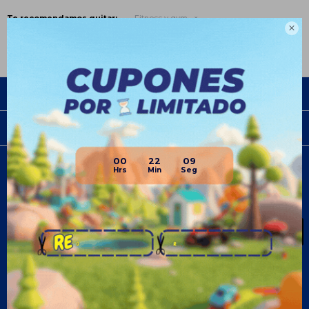
Te recomendamos quitar:
Fitness y gym

Empresa
Compra
00
22
09
Newsletter
¡Suscribite y recibí todas nuestras novedades!
SUSCRIBIRME
¡Seguinos!


