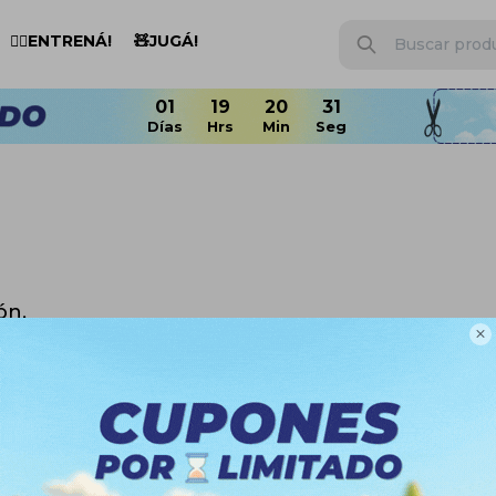
🏋️‍♂️ENTRENÁ!
🧸JUGÁ!
ón.

n otras secciones de nuestro catálogo.