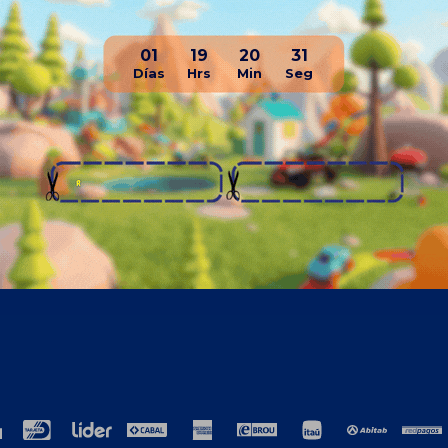
01
19
20
31
resa
Compra
ros
Como comprar
cto
Términos y condiciones generales
ción
TyC Promociones Medios de Pago
ja con nosotros
Garantías
encias laborales