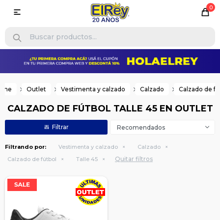
0

ome
Outlet
Vestimenta y calzado
Calzado
Calzado de fú
CALZADO DE FÚTBOL TALLE 45 EN OUTLET
Recomendados
Filtrando por:
Vestimenta y calzado
Calzado
Quitar filtros
Calzado de fútbol
Talle 45