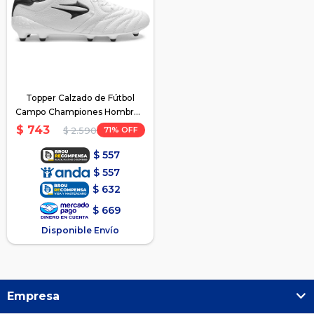
Topper Calzado de Fútbol
Campo Championes Hombre -
Blanco-SanCiro
$
743
71
$
2.590
$
557
$
557
$
632
$
669
Disponible Envío
Empresa