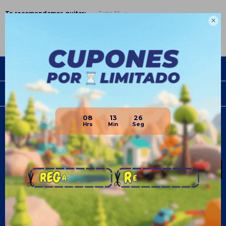
Te recomendamos quitar:
Talle 36

Empresa
Compra
08
13
26
Newsletter
¡Suscribite y recibí todas nuestras novedades!
SUSCRIBIRME
¡Seguinos!


