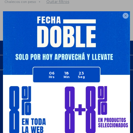
Quitar filtros
Chalecos con peso
Te recomendamos quitar:
Fitness y gym

Empresa
Compra
06
18
23
Newsletter
¡Suscribite y recibí todas nuestras novedades!
SUSCRIBIRME
¡Seguinos!