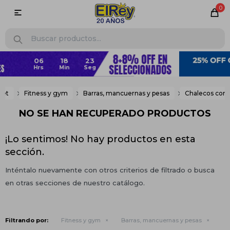
0

let
Fitness y gym
Barras, mancuernas y pesas
Chalecos con 
NO SE HAN RECUPERADO PRODUCTOS
¡Lo sentimos! No hay productos en esta
sección.
Inténtalo nuevamente con otros criterios de filtrado o busca
en otras secciones de nuestro catálogo.
Filtrando por:
Fitness y gym
Barras, mancuernas y pesas