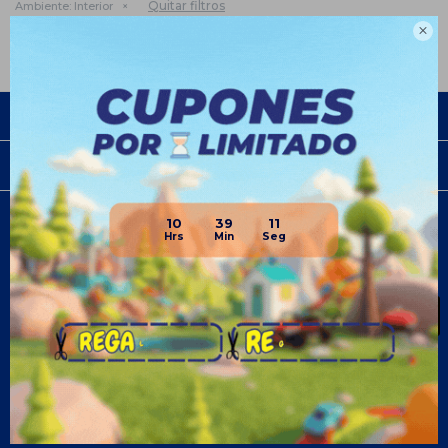
Quitar filtros
Ambiente:
Interior

Empresa
Compra
10
39
11
Newsletter
¡Suscribite y recibí todas nuestras novedades!
SUSCRIBIRME
¡Seguinos!


